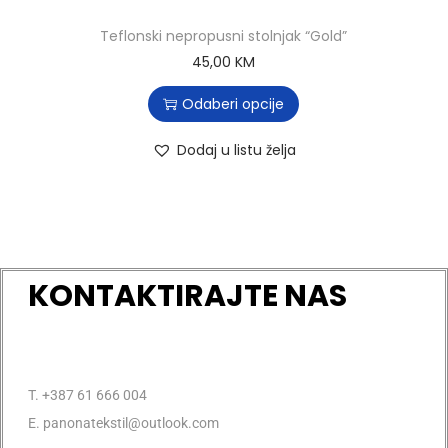
Teflonski nepropusni stolnjak “Gold”
45,00
KM
Odaberi opcije
Dodaj u listu želja
KONTAKTIRAJTE NAS
T. +387 61 666 004
E. panonatekstil@outlook.com