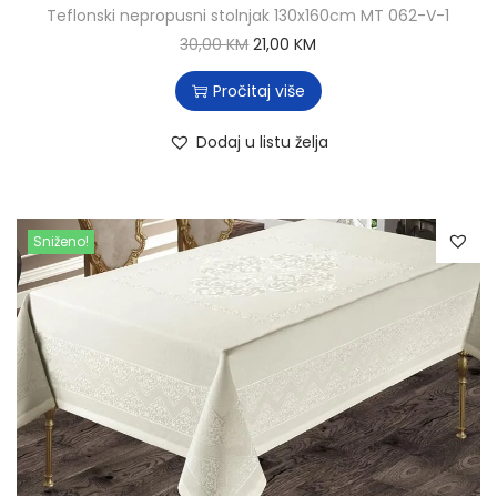
Teflonski nepropusni stolnjak 130x160cm MT 062-V-1
30,00
KM
21,00
KM
Pročitaj više
Dodaj u listu želja
Sniženo!