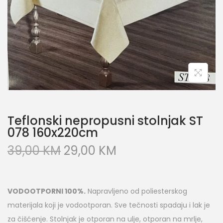
Teflonski nepropusni stolnjak ST
078 160x220cm
39,00
KM
29,00
KM
VODOOTPORNI 100%.
Napravljeno od poliesterskog
materijala koji je vodootporan. Sve tečnosti spadaju i lak je
za čišćenje. Stolnjak je otporan na ulje, otporan na mrlje,