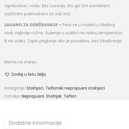
ogrebotine i vodu. Bez curenja, što ga čini savršenim
zaštitnim pokrivačem za vaš stol.
LAGANO ZA ODRŽAVANJE –
Pere se u mašini u hladnoj
vodi, najbolje ručno. Sušenje u sušilici na niskoj temperaturi
ili na zraku; Toplo peglanje ako je potrebno, bez izbeljivanja.
Nema na stanju
Dodaj u listu želja
Kategorije:
Stolnjaci
,
Teflonski nepropusni stolnjaci
Oznake:
Nepropusni
,
Stolnjak
,
Teflon
Dodatne informacije