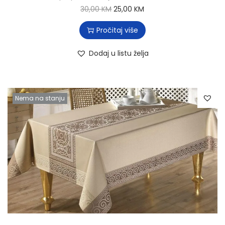
30,00
KM
25,00
KM
Pročitaj više
Dodaj u listu želja
Nema na stanju