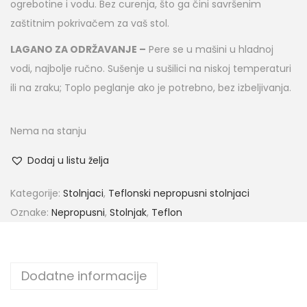
ogrebotine i vodu. Bez curenja, što ga čini savršenim
zaštitnim pokrivačem za vaš stol.
LAGANO ZA ODRŽAVANJE –
Pere se u mašini u hladnoj
vodi, najbolje ručno. Sušenje u sušilici na niskoj temperaturi
ili na zraku; Toplo peglanje ako je potrebno, bez izbeljivanja.
Nema na stanju
Dodaj u listu želja
Kategorije:
Stolnjaci
,
Teflonski nepropusni stolnjaci
Oznake:
Nepropusni
,
Stolnjak
,
Teflon
Dodatne informacije