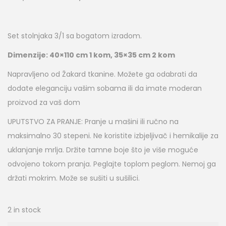
Set stolnjaka 3/1 sa bogatom izradom.
Dimenzije: 40×110 cm 1 kom, 35×35 cm 2 kom
Napravljeno od Žakard tkanine. Možete ga odabrati da
dodate eleganciju vašim sobama ili da imate moderan
proizvod za vaš dom
UPUTSTVO ZA PRANJE: Pranje u mašini ili ručno na
maksimalno 30 stepeni. Ne koristite izbjeljivač i hemikalije za
uklanjanje mrlja. Držite tamne boje što je više moguće
odvojeno tokom pranja. Peglajte toplom peglom. Nemoj ga
držati mokrim. Može se sušiti u sušilici.
2 in stock