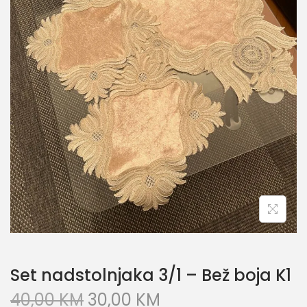
Set nadstolnjaka 3/1 – Bež boja K1
40,00
KM
30,00
KM