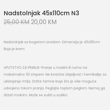
Nadstolnjak 45x110cm N3
25,00
KM
20,00
KM
Nadstolnjak sa bogatom izradom. Dimenzija je 45x110cm
Boja je krem
UPUTSTVO ZA PRANJE-Pranje u mašini ili ručno na
maksimalno 30 stepeni. Ne koristite izbjeljivač i hemikalije za
uklanjanje mrlja. Držite tamne boje što je više moguće
odvojeno tokom pranja. Peglajte toplom peglom. Nemoj ga
držati mokrim. Može se sušiti u sušilici.