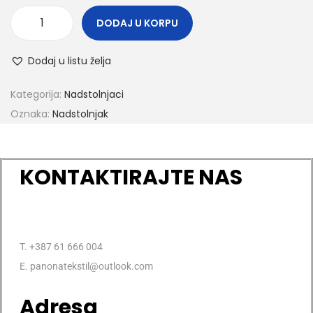
DODAJ U KORPU
Dodaj u listu želja
Kategorija:
Nadstolnjaci
Oznaka:
Nadstolnjak
KONTAKTIRAJTE NAS
T. +387 61 666 004
E. panonatekstil@outlook.com
Adresa