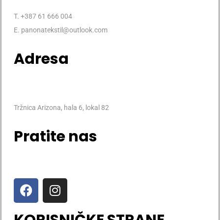
T. +387 61 666 004
E. panonatekstil@outlook.com
Adresa
Tržnica Arizona, hala 6, lokal 82
Pratite nas
KORISNIČKE STRANE