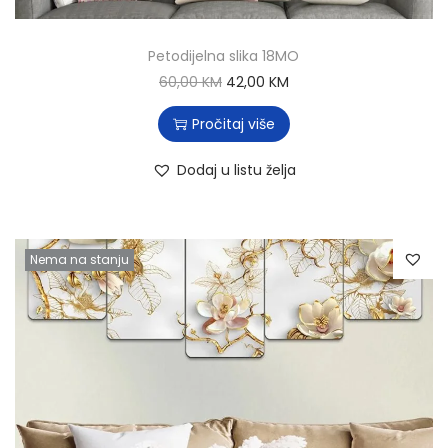
Petodijelna slika 18MO
60,00
KM
42,00
KM
Pročitaj više
Dodaj u listu želja
Nema na stanju