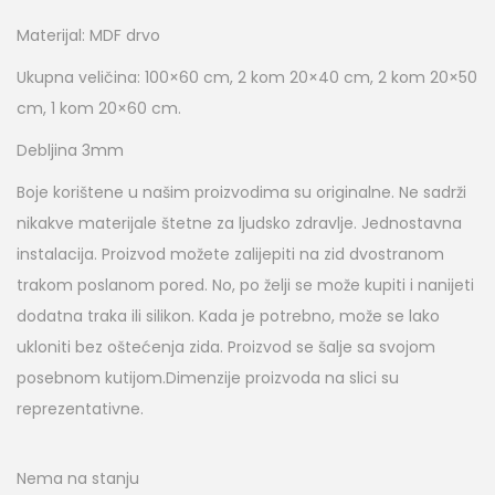
Materijal: MDF drvo
Ukupna veličina: 100×60 cm, 2 kom 20×40 cm, 2 kom 20×50
cm, 1 kom 20×60 cm.
Debljina 3mm
Boje korištene u našim proizvodima su originalne. Ne sadrži
nikakve materijale štetne za ljudsko zdravlje. Jednostavna
instalacija.
Proizvod možete zalijepiti na zid dvostranom
trakom poslanom pored. No, po želji se može kupiti i nanijeti
dodatna traka ili silikon.
Kada je potrebno, može se lako
ukloniti bez oštećenja zida. Proizvod se šalje sa svojom
posebnom kutijom.Dimenzije proizvoda na slici su
reprezentativne.
Nema na stanju