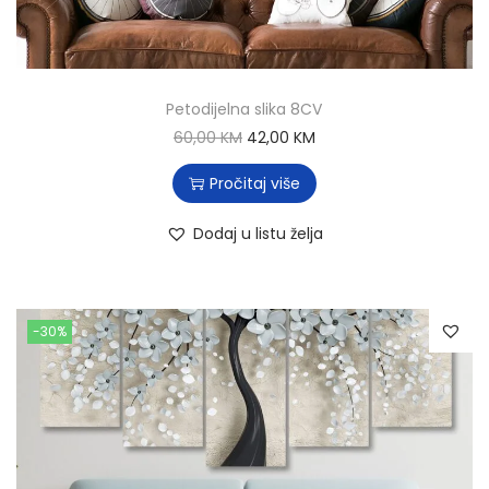
Petodijelna slika 8CV
60,00
KM
42,00
KM
Pročitaj više
Dodaj u listu želja
-30%