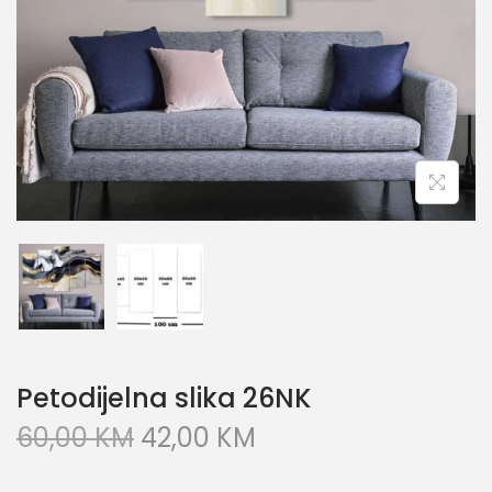
Petodijelna slika 26NK
60,00
KM
42,00
KM