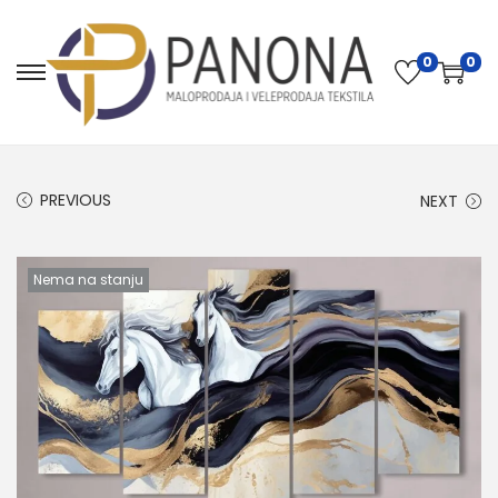
0
0
PREVIOUS
NEXT
Nema na stanju