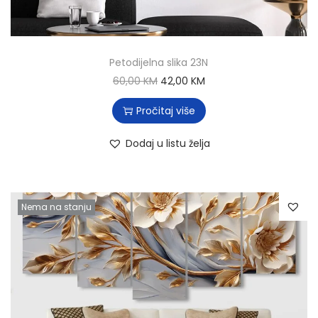
Petodijelna slika 23N
60,00
KM
42,00
KM
Pročitaj više
Dodaj u listu želja
Nema na stanju