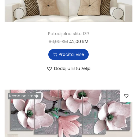
Petodijelna slika 1ZR
60,00
KM
42,00
KM
Pročitaj više
Dodaj u listu želja
Nema na stanju