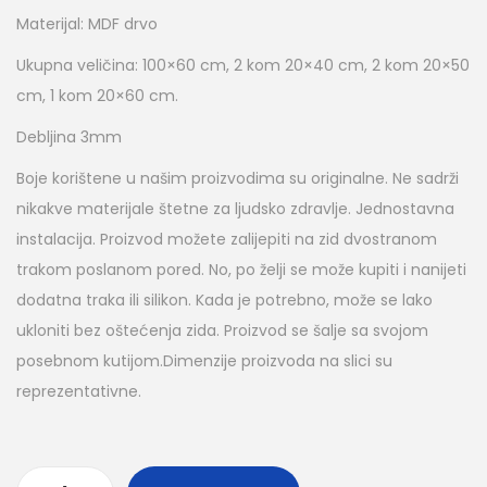
Materijal: MDF drvo
Ukupna veličina: 100×60 cm, 2 kom 20×40 cm, 2 kom 20×50
cm, 1 kom 20×60 cm.
Debljina 3mm
Boje korištene u našim proizvodima su originalne. Ne sadrži
nikakve materijale štetne za ljudsko zdravlje. Jednostavna
instalacija.
Proizvod možete zalijepiti na zid dvostranom
trakom poslanom pored. No, po želji se može kupiti i nanijeti
dodatna traka ili silikon.
Kada je potrebno, može se lako
ukloniti bez oštećenja zida. Proizvod se šalje sa svojom
posebnom kutijom.Dimenzije proizvoda na slici su
reprezentativne.