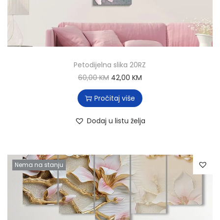
Petodijelna slika 20RZ
60,00
KM
42,00
KM
Pročitaj više
Dodaj u listu želja
Nema na stanju