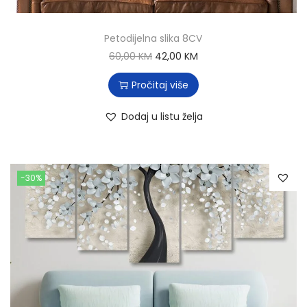
Petodijelna slika 8CV
60,00
KM
42,00
KM
Pročitaj više
Dodaj u listu želja
-30%