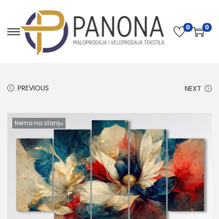
0
0
PREVIOUS
NEXT
Nema na stanju