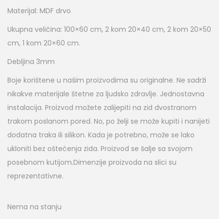
Materijal: MDF drvo
Ukupna veličina: 100×60 cm, 2 kom 20×40 cm, 2 kom 20×50
cm, 1 kom 20×60 cm.
Debljina 3mm
Boje korištene u našim proizvodima su originalne. Ne sadrži
nikakve materijale štetne za ljudsko zdravlje. Jednostavna
instalacija.
Proizvod možete zalijepiti na zid dvostranom
trakom poslanom pored. No, po želji se može kupiti i nanijeti
dodatna traka ili silikon.
Kada je potrebno, može se lako
ukloniti bez oštećenja zida. Proizvod se šalje sa svojom
posebnom kutijom.Dimenzije proizvoda na slici su
reprezentativne.
Nema na stanju