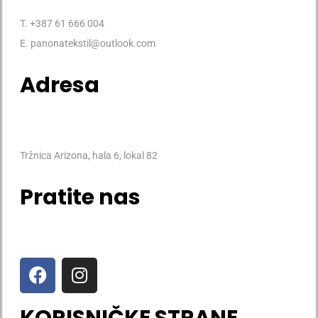
T. +387 61 666 004
E. panonatekstil@outlook.com
Adresa
Tržnica Arizona, hala 6, lokal 82
Pratite nas
KORISNIČKE STRANE