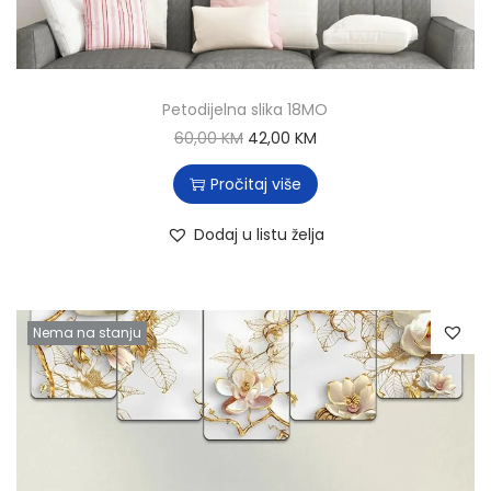
Petodijelna slika 18MO
60,00
KM
42,00
KM
Pročitaj više
Dodaj u listu želja
Nema na stanju