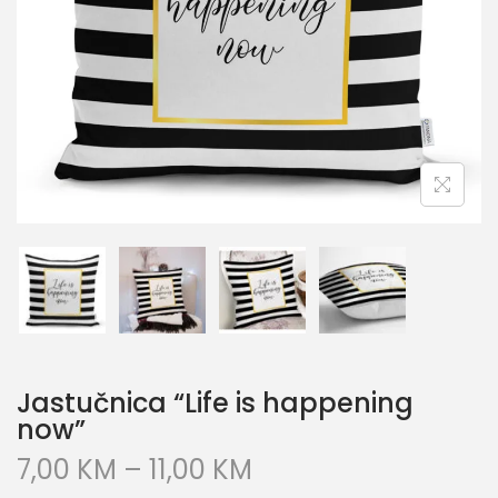
Jastučnica “Life is happening
now”
7,00
KM
–
11,00
KM