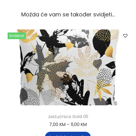
Možda će vam se također svidjeti…
Sniženo!
Jastučnica Gold 05
7,00
KM
–
11,00
KM