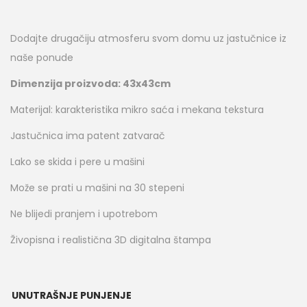
Dodajte drugačiju atmosferu svom domu uz jastučnice iz
naše ponude
Dimenzija proizvoda: 43x43cm
Materijal: karakteristika mikro saća i mekana tekstura
Jastučnica ima patent zatvarač
Lako se skida i pere u mašini
Može se prati u mašini na 30 stepeni
Ne blijedi pranjem i upotrebom
Živopisna i realistična 3D digitalna štampa
UNUTRAŠNJE PUNJENJE