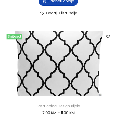
Odaberi opcije
Dodaj u listu želja
Sniženo!
Jastučnica Design Bijela
7,00
KM
–
11,00
KM