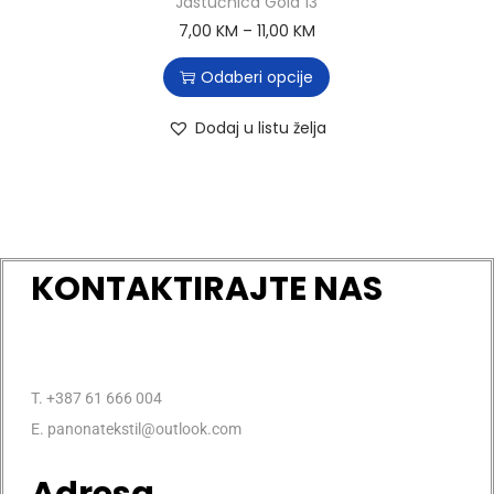
Jastučnica Gold 13
7,00
KM
–
11,00
KM
Odaberi opcije
Dodaj u listu želja
KONTAKTIRAJTE NAS
T. +387 61 666 004
E. panonatekstil@outlook.com
Adresa