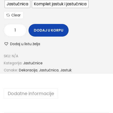
Jastučnica
Komplet jastuk i jastučnica
Clear
DODAJ U KORPU
Dodaj u listu želja
SKU:
N/A
Kategorija:
Jastučnice
Oznake:
Dekoracija
,
Jastučnica
,
Jastuk
Dodatne informacije