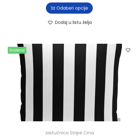
Odaberi opcije
Dodaj u listu želja
Sniženo!
Jastučnica Stripe Crna