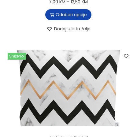
7,00
KM
–
12,50
KM
Odaberi opcije
Dodaj u listu želja
Sniženo!