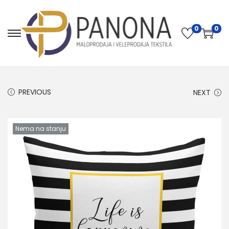
0
0
PREVIOUS
NEXT
Nema na stanju