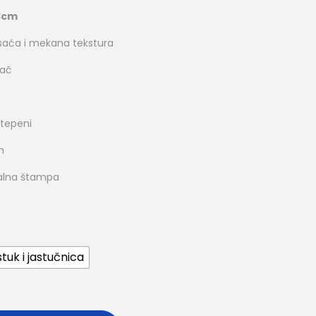
3cm
o saća i mekana tekstura
rač
stepeni
m
italna štampa
tuk i jastučnica