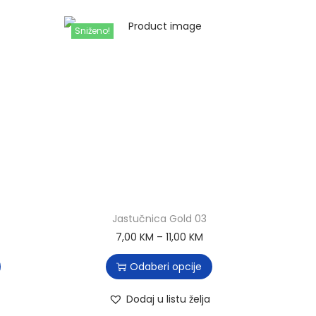
Sniženo!
Jastučnica Gold 03
7,00
KM
–
11,00
KM
Odaberi opcije
Dodaj u listu želja