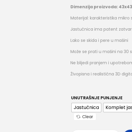
Dimenzija proizvoda: 43x4
Materijal: karakteristika mikr
Jastučnica ima patent zatva
Lako se skida i pere u mašini
Može se prati u mašini na 30 
Ne blijedi pranjem i upotrebo
Živopisna i realistična 3D dig
UNUTRAŠNJE PUNJENJE
Jastučnica
Komplet jas
Clear