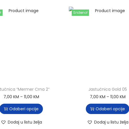
!
Sniženo!
tučnica “Mermer Crna 2”
Jastučnica Gold 05
7,00
KM
–
11,00
KM
7,00
KM
–
11,00
KM
Odaberi opcije
Odaberi opcije
Dodaj u listu želja
Dodaj u listu želja