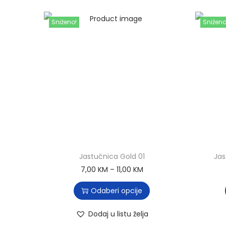
Sniženo!
Sniženo
Jastučnica Gold 01
Jas
7,00
KM
–
11,00
KM
Odaberi opcije
Dodaj u listu želja