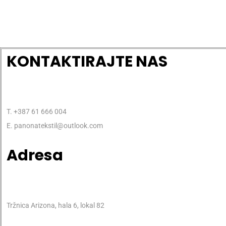
KONTAKTIRAJTE NAS
T. +387 61 666 004
E. panonatekstil@outlook.com
Adresa
Tržnica Arizona, hala 6, lokal 82