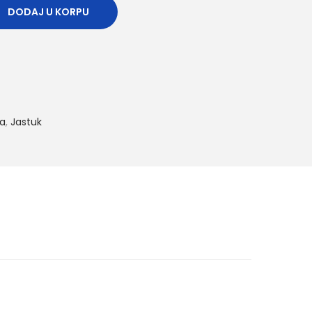
DODAJ U KORPU
ca
,
Jastuk