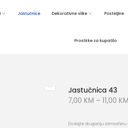
i
Jastučnice
Dekorativne slike
Posteljine
Prostirke za kupatilo
Jastučnica 43
7,00
KM
–
11,00
K
Dodajte drugačiju atmosferu