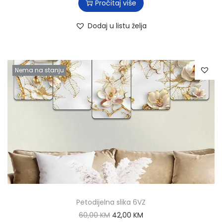
Pročitaj više
Dodaj u listu želja
Nema na stanju
Petodijelna slika 6VZ
60,00
KM
42,00
KM