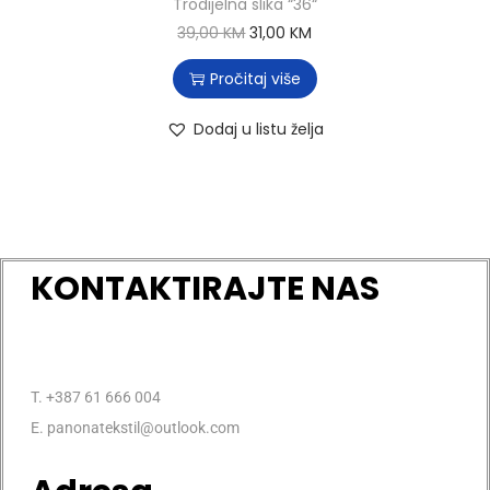
Trodijelna slika “36“
39,00
KM
31,00
KM
Pročitaj više
Dodaj u listu želja
KONTAKTIRAJTE NAS
T. +387 61 666 004
E. panonatekstil@outlook.com