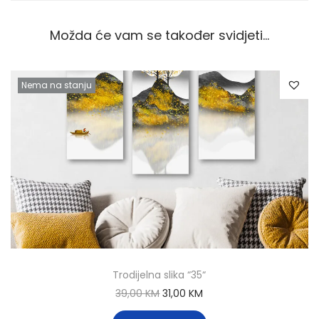
Možda će vam se također svidjeti…
Nema na stanju
Trodijelna slika “35“
39,00
KM
31,00
KM