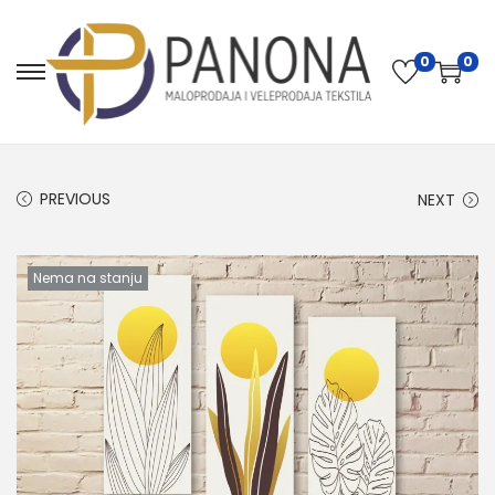
0
0
PREVIOUS
NEXT
Nema na stanju