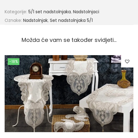
Kategorije:
5/1 set nadstolnjaka
,
Nadstolnjaci
Oznake:
Nadstolnjak
,
Set nadstolnjaka 5/1
Možda će vam se također svidjeti…
-18%