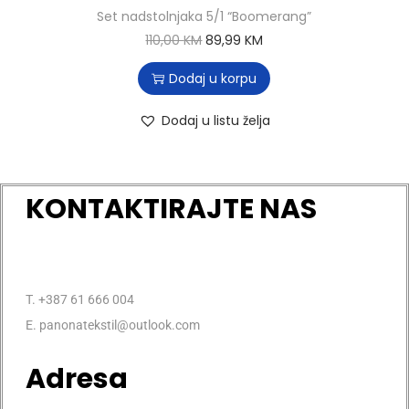
Set nadstolnjaka 5/1 “Boomerang”
110,00
KM
89,99
KM
Dodaj u korpu
Dodaj u listu želja
KONTAKTIRAJTE NAS
T. +387 61 666 004
E. panonatekstil@outlook.com
Adresa