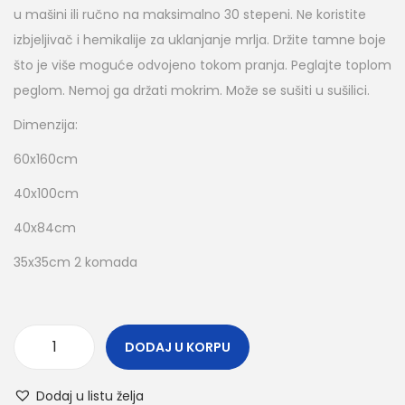
u mašini ili ručno na maksimalno 30 stepeni. Ne koristite
izbjeljivač i hemikalije za uklanjanje mrlja. Držite tamne boje
što je više moguće odvojeno tokom pranja. Peglajte toplom
peglom. Nemoj ga držati mokrim. Može se sušiti u sušilici.
Dimenzija:
60x160cm
40x100cm
40x84cm
35x35cm 2 komada
DODAJ U KORPU
Dodaj u listu želja