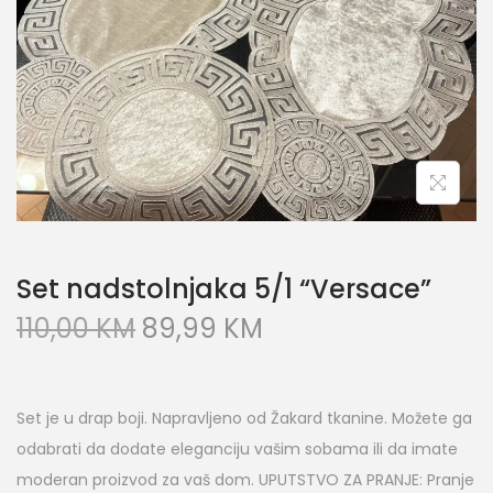
Set nadstolnjaka 5/1 “Versace”
110,00
KM
89,99
KM
Set je u drap boji. Napravljeno od Žakard tkanine. Možete ga
odabrati da dodate eleganciju vašim sobama ili da imate
moderan proizvod za vaš dom. UPUTSTVO ZA PRANJE: Pranje