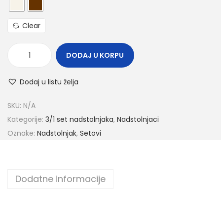
Clear
DODAJ U KORPU
Dodaj u listu želja
SKU:
N/A
Kategorije:
3/1 set nadstolnjaka
,
Nadstolnjaci
Oznake:
Nadstolnjak
,
Setovi
Dodatne informacije