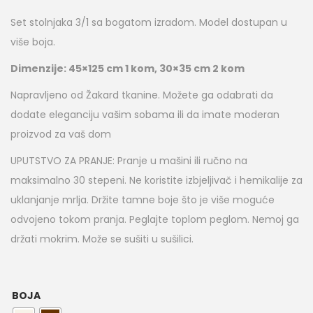
Set stolnjaka 3/1 sa bogatom izradom. Model dostupan u
više boja.
Dimenzije: 45×125 cm 1 kom, 30×35 cm 2 kom
Napravljeno od Žakard tkanine. Možete ga odabrati da
dodate eleganciju vašim sobama ili da imate moderan
proizvod za vaš dom
UPUTSTVO ZA PRANJE: Pranje u mašini ili ručno na
maksimalno 30 stepeni. Ne koristite izbjeljivač i hemikalije za
uklanjanje mrlja. Držite tamne boje što je više moguće
odvojeno tokom pranja. Peglajte toplom peglom. Nemoj ga
držati mokrim. Može se sušiti u sušilici.
BOJA