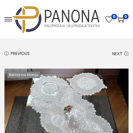
0
0
PREVIOUS
NEXT
Nema na stanju