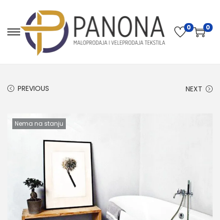
0
0
PREVIOUS
NEXT
Nema na stanju