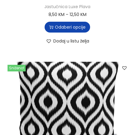
Jastučnica Luxe Plava
8,50
KM
–
12,50
KM
Odaberi opcije
Dodaj u listu želja
Sniženo!