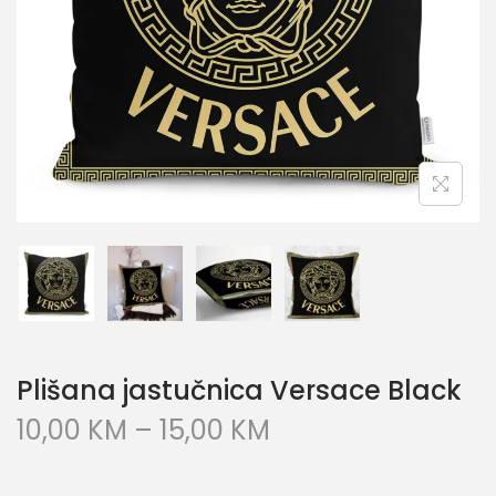
Plišana jastučnica Versace Black
10,00
KM
–
15,00
KM