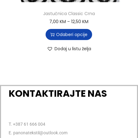
Jastučnica Classic Crna
7,00
KM
–
12,50
KM
Odaberi opcije
Dodaj u listu želja
KONTAKTIRAJTE NAS
T. +387 61 666 004
E. panonatekstil@outlook.com