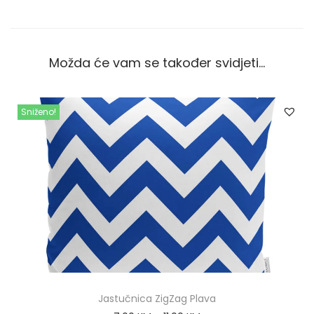
Možda će vam se također svidjeti…
Sniženo!
Jastučnica ZigZag Plava