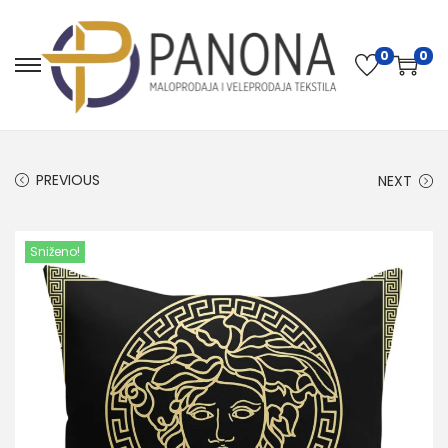
0
0
PREVIOUS
NEXT
Sniženo!