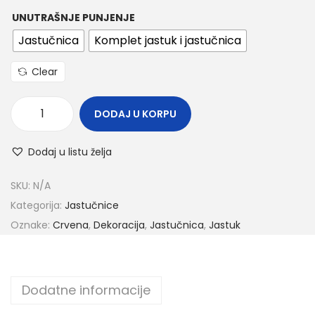
UNUTRAŠNJE PUNJENJE
Jastučnica
Komplet jastuk i jastučnica
Clear
DODAJ U KORPU
Dodaj u listu želja
SKU:
N/A
Kategorija:
Jastučnice
Oznake:
Crvena
,
Dekoracija
,
Jastučnica
,
Jastuk
Dodatne informacije