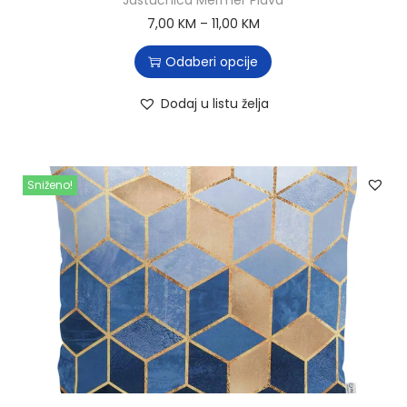
7,00
KM
–
11,00
KM
Odaberi opcije
Dodaj u listu želja
Sniženo!