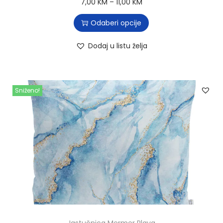
7,00
KM
–
11,00
KM
Odaberi opcije
Dodaj u listu želja
Sniženo!
Jastučnica Mermer Plava