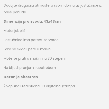
Dodajte drugačiju atmosferu svom domu uz jastučnice iz
naše ponude
Dimenzija proizvoda: 43x43cm
Materijal: pliš
Jastučnica ima patent zatvarač
Lako se skida i pere u mašini
Može se prati u mašini na 30 stepeni
Ne blijedi pranjem i upotrebom
Dezen je obostran
Živopisna i realistična 3D digitalna štampa