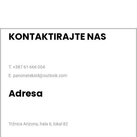
KONTAKTIRAJTE NAS
T. +387 61 666 004
E. panonatekstil@outlook.com
Adresa
Tržnica Arizona, hala 6, lokal 82