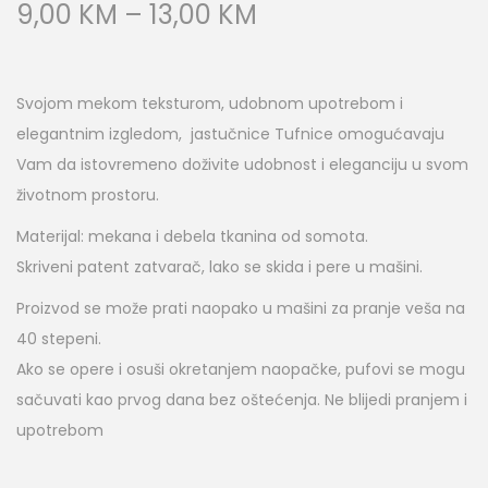
9,00
KM
–
13,00
KM
Svojom mekom teksturom, udobnom upotrebom i
elegantnim izgledom, jastučnice Tufnice omogućavaju
Vam da istovremeno doživite udobnost i eleganciju u svom
životnom prostoru.
Materijal: mekana i debela tkanina od somota.
Skriveni patent zatvarač, lako se skida i pere u mašini.
Proizvod se može prati naopako u mašini za pranje veša na
40 stepeni.
Ako se opere i osuši okretanjem naopačke, pufovi se mogu
sačuvati kao prvog dana bez oštećenja. Ne blijedi pranjem i
upotrebom