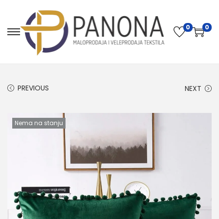
0
0
PREVIOUS
NEXT
Nema na stanju