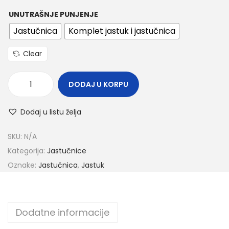
UNUTRAŠNJE PUNJENJE
Jastučnica
Komplet jastuk i jastučnica
Clear
DODAJ U KORPU
Dodaj u listu želja
SKU:
N/A
Kategorija:
Jastučnice
Oznake:
Jastučnica
,
Jastuk
Dodatne informacije