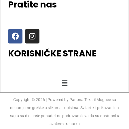
Pratite nas
KORISNIČKE STRANE
Copyright © 2026 | Powered by Panona Tekstil Moguće su
nenamjerne greške u slikama i opisima. Svi artikli prikazani na
sajtu su dio naše ponude i ne podrazumijeva da su dostupni u
svakom trenutku