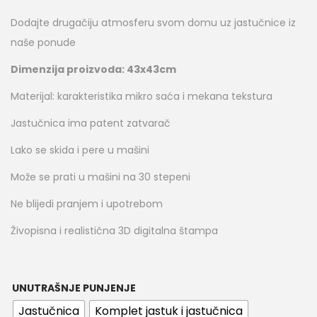
Dodajte drugačiju atmosferu svom domu uz jastučnice iz
naše ponude
Dimenzija proizvoda: 43x43cm
Materijal: karakteristika mikro saća i mekana tekstura
Jastučnica ima patent zatvarač
Lako se skida i pere u mašini
Može se prati u mašini na 30 stepeni
Ne blijedi pranjem i upotrebom
Živopisna i realistična 3D digitalna štampa
UNUTRAŠNJE PUNJENJE
Jastučnica
Komplet jastuk i jastučnica