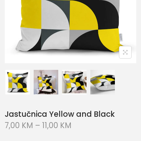
Jastučnica Yellow and Black
7,00
KM
–
11,00
KM