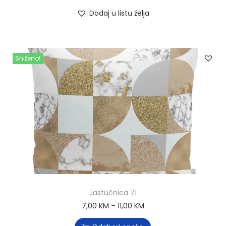
Dodaj u listu želja
Sniženo!
Jastučnica 71
7,00
KM
–
11,00
KM