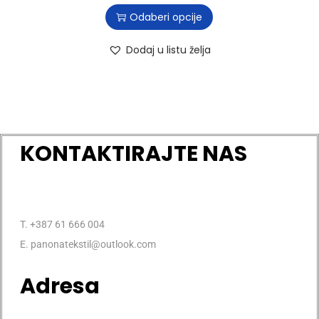
Odaberi opcije
Dodaj u listu želja
KONTAKTIRAJTE NAS
T. +387 61 666 004
E. panonatekstil@outlook.com
Adresa