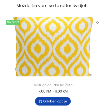
Možda će vam se također svidjeti…
Sniženo!
Jastučnica Classic Žuta
7,00
KM
–
11,00
KM
Odaberi opcije