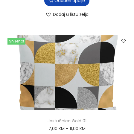
Odaberi opcije
Dodaj u listu želja
Sniženo!
Jastučnica Gold 01
7,00
KM
–
11,00
KM