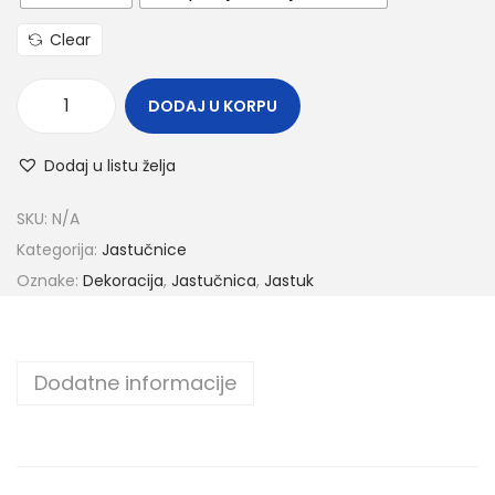
Clear
DODAJ U KORPU
Dodaj u listu želja
SKU:
N/A
Kategorija:
Jastučnice
Oznake:
Dekoracija
,
Jastučnica
,
Jastuk
Dodatne informacije