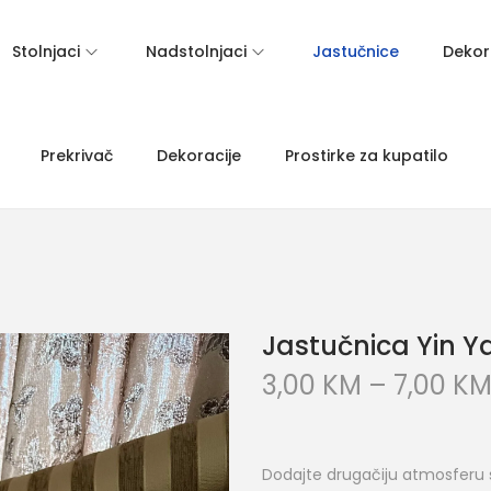
Stolnjaci
Nadstolnjaci
Jastučnice
Dekora
Prekrivač
Dekoracije
Prostirke za kupatilo
Jastučnica Yin Y
3,00
KM
–
7,00
K
Dodajte drugačiju atmosferu