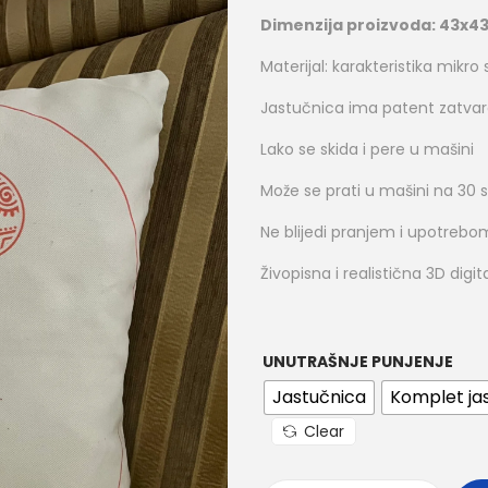
Dimenzija proizvoda: 43x4
Materijal: karakteristika mikr
Jastučnica ima patent zatva
Lako se skida i pere u mašini
Može se prati u mašini na 30 
Ne blijedi pranjem i upotrebo
Živopisna i realistična 3D dig
UNUTRAŠNJE PUNJENJE
Jastučnica
Komplet jas
Clear