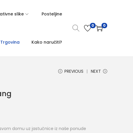
tivne slike
Posteljine
0
0
Trgovina
Kako naručiti?
PREVIOUS
NEXT
ang
M
 svom domu uz jastučnice iz naše ponude