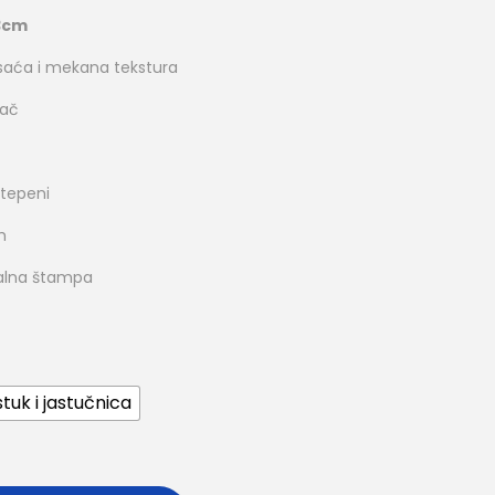
3cm
o saća i mekana tekstura
rač
stepeni
m
italna štampa
tuk i jastučnica