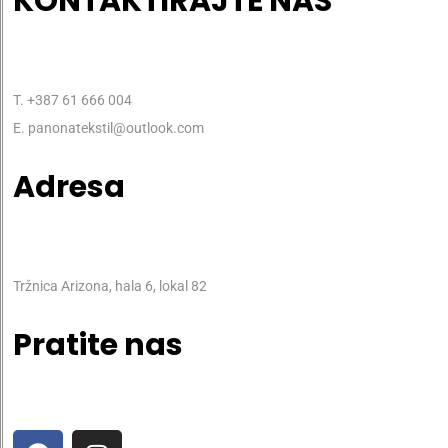
KONTAKTIRAJTE NAS
T. +387 61 666 004
E. panonatekstil@outlook.com
Adresa
Tržnica Arizona, hala 6, lokal 82
Pratite nas