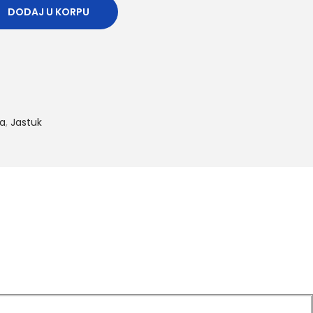
DODAJ U KORPU
ca
,
Jastuk