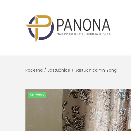
Početna
/
Jastučnice
/
Jastučnica Yin Yang
Sniženo!