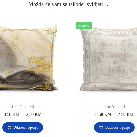
Možda će vam se također svidjeti…
Sniženo!
Jastučnica 96
Jastučnica 81
8,50
KM
–
12,50
KM
8,50
KM
–
12,50
KM
Odaberi opcije
Odaberi opcije