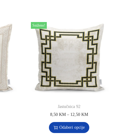
Sniženo!
Jastučnica 92
8,50
KM
–
12,50
KM
Odaberi opcije