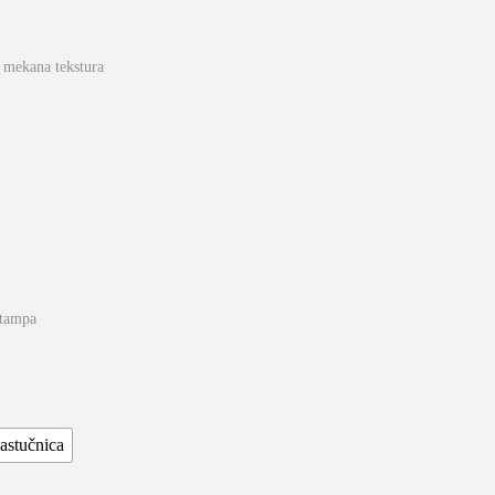
i mekana tekstura
štampa
jastučnica