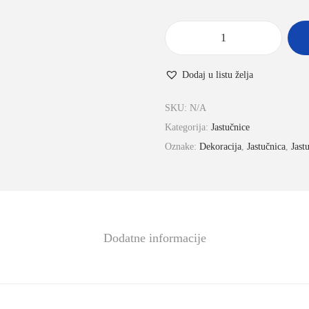
Dodaj u listu želja
SKU:
N/A
Kategorija:
Jastučnice
Oznake:
Dekoracija
,
Jastučnica
,
Jast
Dodatne informacije