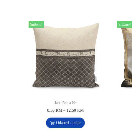
Sniženo!
Sniženo!
Jastučnica 88
8,50
KM
–
12,50
KM
Odaberi opcije