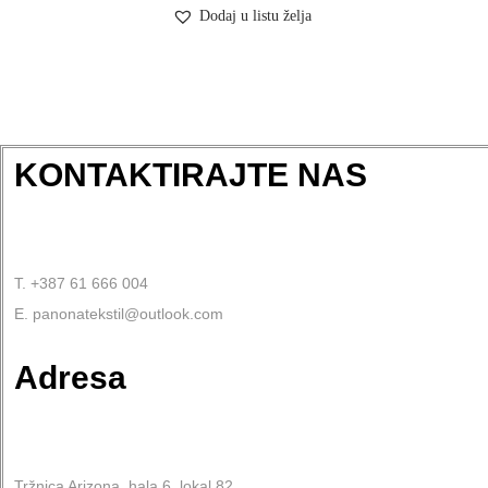
Dodaj u listu želja
KONTAKTIRAJTE NAS
T. +387 61 666 004
E. panonatekstil@outlook.com
Adresa
Tržnica Arizona, hala 6, lokal 82