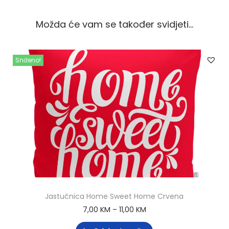
Možda će vam se također svidjeti…
Sniženo!
Jastučnica Home Sweet Home Crvena
7,00
KM
–
11,00
KM