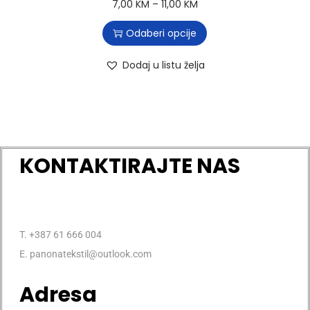
7,00
KM
–
11,00
KM
Odaberi opcije
Dodaj u listu želja
KONTAKTIRAJTE NAS
T. +387 61 666 004
E. panonatekstil@outlook.com
Adresa