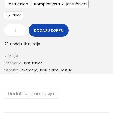
Jastučnica
Komplet jastuk i jastučnica
Clear
DODAJ U KORPU
Dodaj u listu želja
SKU:
N/A
Kategorija:
Jastučnice
Oznake:
Dekoracija
,
Jastučnica
,
Jastuk
Dodatne informacije