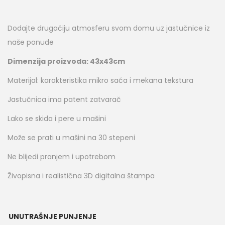
Dodajte drugačiju atmosferu svom domu uz jastučnice iz
naše ponude
Dimenzija proizvoda: 43x43cm
Materijal: karakteristika mikro saća i mekana tekstura
Jastučnica ima patent zatvarač
Lako se skida i pere u mašini
Može se prati u mašini na 30 stepeni
Ne blijedi pranjem i upotrebom
Živopisna i realistična 3D digitalna štampa
UNUTRAŠNJE PUNJENJE