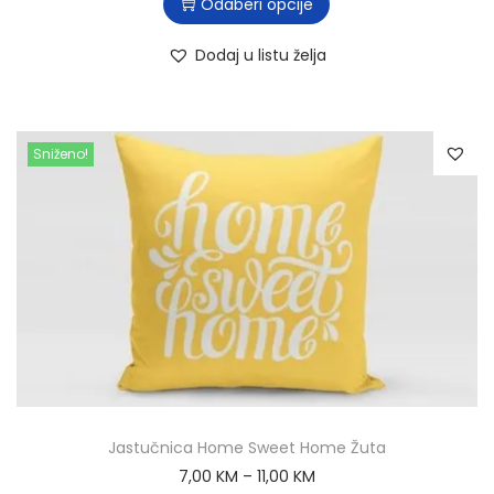
Odaberi opcije
Dodaj u listu želja
Sniženo!
Jastučnica Home Sweet Home Žuta
7,00
KM
–
11,00
KM