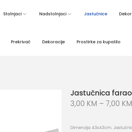
Stolnjaci
Nadstolnjaci
Jastučnice
Dekora
Prekrivač
Dekoracije
Prostirke za kupatilo
Jastučnica fara
3,00
KM
–
7,00
K
Dimenzija 43x43cm. Jastučnica