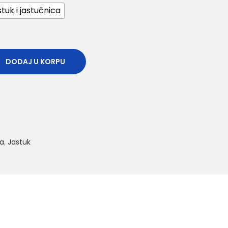
tuk i jastučnica
DODAJ U KORPU
ca
,
Jastuk