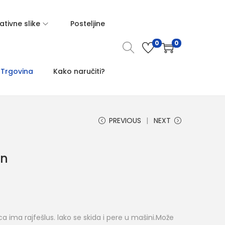
tivne slike
Posteljine
0
0
Trgovina
Kako naručiti?
PREVIOUS
NEXT
on
M
 ima rajfešlus. lako se skida i pere u mašini.Može