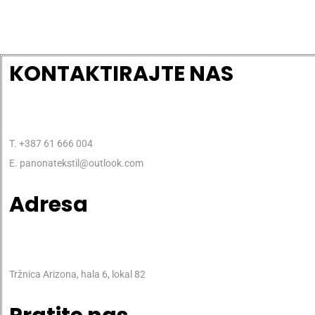
KONTAKTIRAJTE NAS
T. +387 61 666 004
E. panonatekstil@outlook.com
Adresa
Tržnica Arizona, hala 6, lokal 82