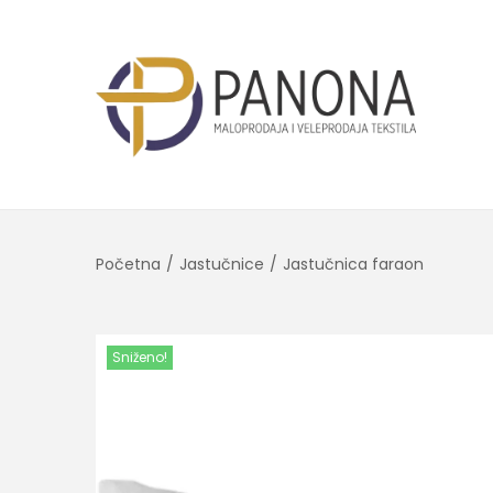
Početna
/
Jastučnice
/
Jastučnica faraon
Sniženo!