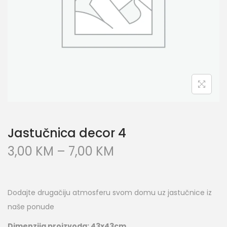
Jastučnica decor 4
3,00
KM
–
7,00
KM
Dodajte drugačiju atmosferu svom domu uz jastučnice iz
naše ponude
Dimenzija proizvoda: 43x43cm