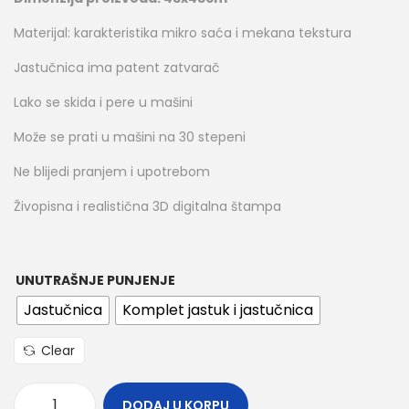
Materijal: karakteristika mikro saća i mekana tekstura
Jastučnica ima patent zatvarač
Lako se skida i pere u mašini
Može se prati u mašini na 30 stepeni
Ne blijedi pranjem i upotrebom
Živopisna i realistična 3D digitalna štampa
UNUTRAŠNJE PUNJENJE
Jastučnica
Komplet jastuk i jastučnica
Clear
DODAJ U KORPU