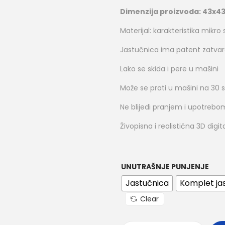
Dimenzija proizvoda: 43x4
Materijal: karakteristika mikr
Jastučnica ima patent zatva
Lako se skida i pere u mašini
Može se prati u mašini na 30 
Ne blijedi pranjem i upotrebo
Živopisna i realistična 3D dig
UNUTRAŠNJE PUNJENJE
Jastučnica
Komplet jas
Clear