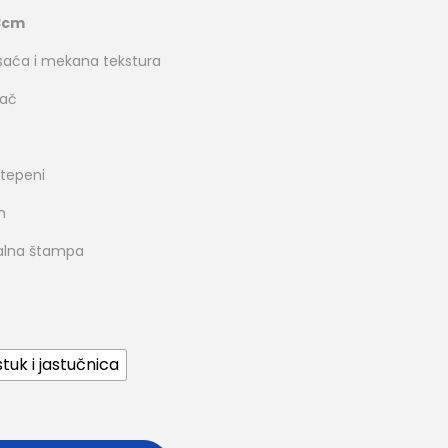
3cm
o saća i mekana tekstura
rač
stepeni
m
italna štampa
tuk i jastučnica