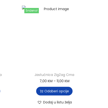
Sniženo!
a
Jastučnica ZigZag Crna
7,00
KM
–
11,00
KM
Odaberi opcije
Dodaj u listu želja