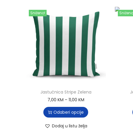
Sniženo!
Sniženo
Jastučnica Stripe Zelena
J
7,00
KM
–
11,00
KM
Odaberi opcije
Dodaj u listu želja