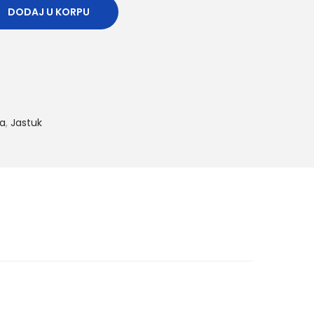
DODAJ U KORPU
ca
,
Jastuk