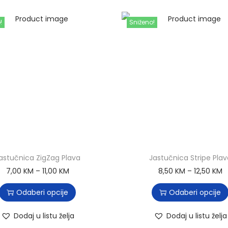
!
Sniženo!
astučnica ZigZag Plava
Jastučnica Stripe Plav
7,00
KM
–
11,00
KM
8,50
KM
–
12,50
KM
Odaberi opcije
Odaberi opcije
Dodaj u listu želja
Dodaj u listu želja