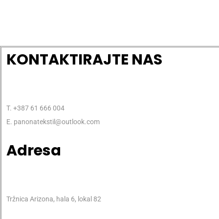
KONTAKTIRAJTE NAS
T. +387 61 666 004
E. panonatekstil@outlook.com
Adresa
Tržnica Arizona, hala 6, lokal 82