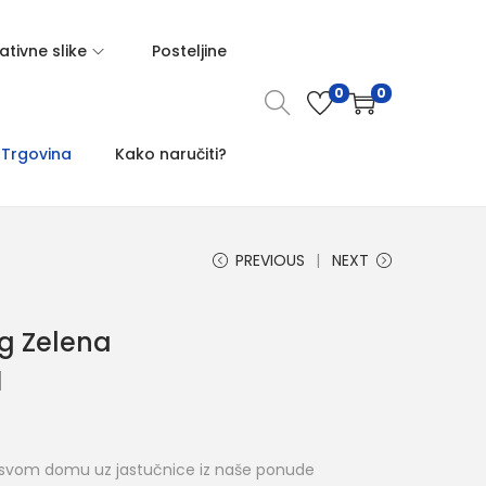
tivne slike
Posteljine
0
0
Trgovina
Kako naručiti?
PREVIOUS
NEXT
g Zelena
M
 svom domu uz jastučnice iz naše ponude