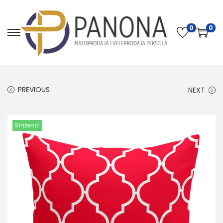
0
0
PREVIOUS
NEXT
Sniženo!