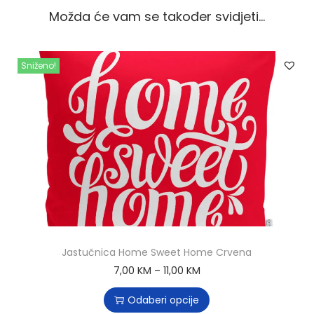
Možda će vam se također svidjeti…
Sniženo!
Jastučnica Home Sweet Home Crvena
7,00
KM
–
11,00
KM
Odaberi opcije