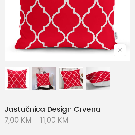
Jastučnica Design Crvena
7,00
KM
–
11,00
KM