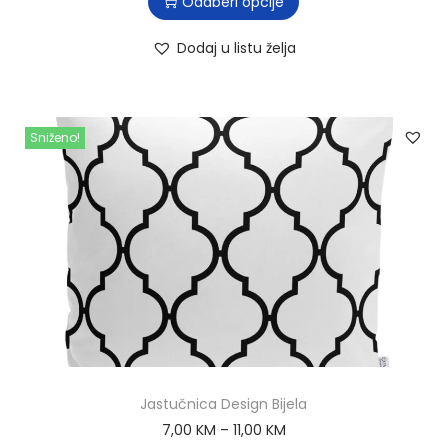
Odaberi opcije
Dodaj u listu želja
Sniženo!
Jastučnica Design Bijela
7,00
KM
–
11,00
KM