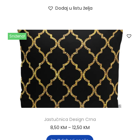
Dodaj u listu želja
Sniženo!
Jastučnica Design Crna
8,50
KM
–
12,50
KM