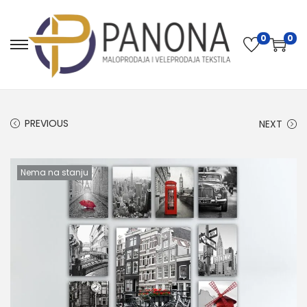
0
0
PREVIOUS
NEXT
Nema na stanju