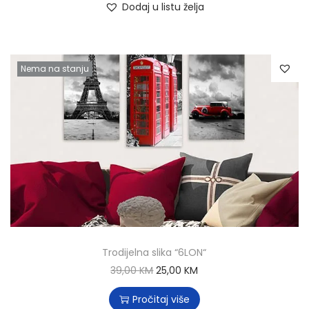
Dodaj u listu želja
Nema na stanju
Trodijelna slika “6LON“
39,00
KM
25,00
KM
Pročitaj više