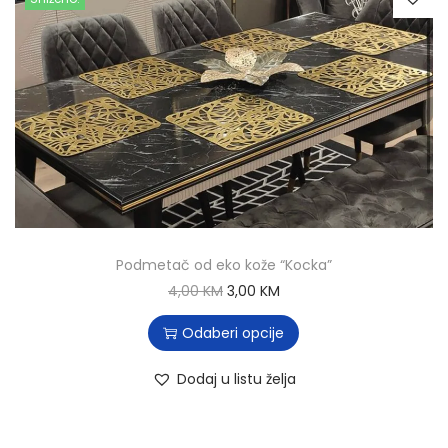
Podmetač od eko kože “Kocka”
4,00
KM
3,00
KM
Odaberi opcije
Dodaj u listu želja