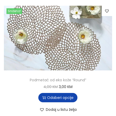
Sniženo!
Podmetač od eko kože “Round”
4,00
KM
3,00
KM
Odaberi opcije
Dodaj u listu želja