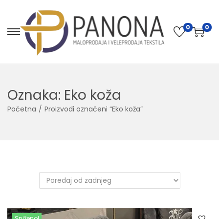
0
0
Oznaka:
Eko koža
Početna
/
Proizvodi označeni “Eko koža”
Sniženo!