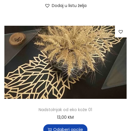
Dodaj u listu želja
Nadstolnjak od eko kože 01
13,00
KM
Odaberi opcije