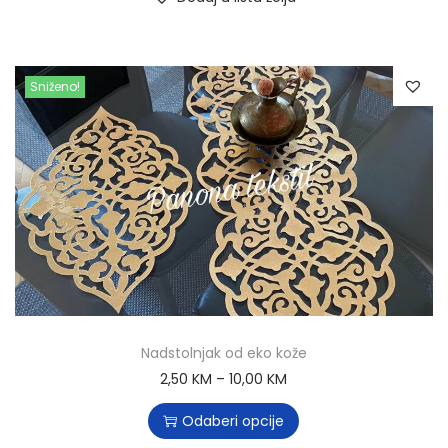
Sniženo!
Nadstolnjak od eko kože
2,50
KM
–
10,00
KM
Odaberi opcije