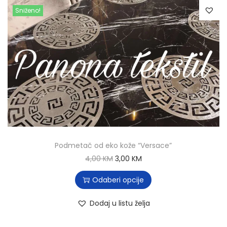
Sniženo!
Podmetač od eko kože “Versace”
4,00
KM
3,00
KM
Odaberi opcije
Dodaj u listu želja