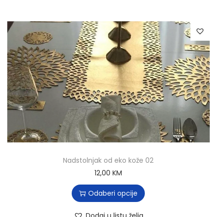
Nadstolnjak od eko kože 02
12,00
KM
Odaberi opcije
Dodaj u listu želja